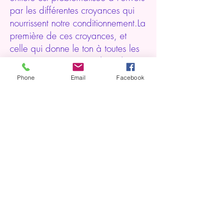
par les différentes croyances qui
nourrissent notre conditionnement.La
première de ces croyances, et
celle qui donne le ton à toutes les
autres, est sans aucun doute la
suivante : "nous sommes nés avec
Phone
Email
Facebook
l'arrivée de notre corps sur la Terre,
et nous allons mourrir avec sa
disparition".
Lire l'article